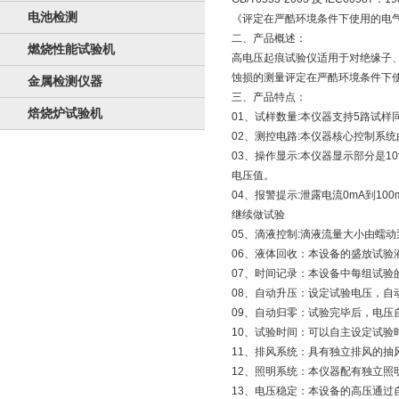
电池检测
《评定在严酷环境条件下使用的电
二、产品概述：
燃烧性能试验机
高电压起痕试验仪适用于对绝缘子、
蚀损的测量评定在严酷环境条件下
金属检测仪器
三、产品特点：
焙烧炉试验机
01、试样数量:本仪器支持5路试
02、测控电路:本仪器核心控制系
03、操作显示:本仪器显示部分是
电压值。
04、报警提示:泄露电流0mA到
继续做试验
05、滴液控制:滴液流量大小由蠕
06、液体回收：本设备的盛放试
07、时间记录：本设备中每组试验
08、自动升压：设定试验电压，自
09、自动归零：试验完毕后，电压
10、试验时间：可以自主设定试验
11、排风系统：具有独立排风的
12、照明系统：本仪器配有独立
13、电压稳定：本设备的高压通