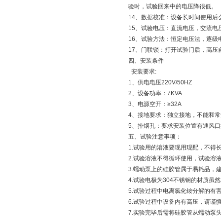
验时，试验回来中的电压降很低。
14、数据校准：设备长时间使用
15、试验电压：直流电压，交流电
16、试验方法：恒定电压法，逐级
17、门联锁：打开试验门后，高压
四、安装条件
安装要求:
1、供电电压220V/50HZ
2、设备功率：7KVA
3、电源空开：≥32A
4、接地要求：独立接地，不能和
5、排烟孔：要求安装位置有通风口
五、试验注意事项：
1.试验用的溶液要现用现配，不得
2.试验溶液不得循环使用，试验
3.蠕动泵上的硅胶管属于易耗品，
4.试验电极为304不锈钢的材质
5.试验过程中电离氯化铵分解的有
6.试验过程中设备内有高压，请谨
7.实验完毕后需将硅胶管从蠕动泵