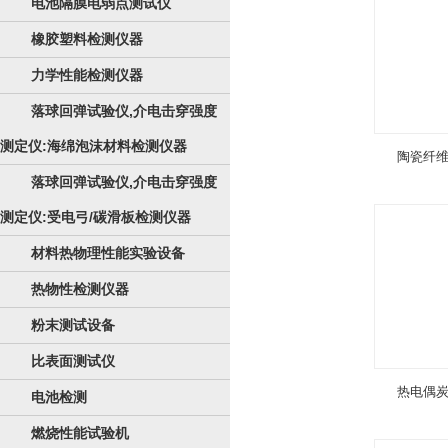
电池隔膜电弱点测试仪
橡胶塑料检测仪器
力学性能检测仪器
落球回弹试验仪,介电击穿强度
测定仪:海绵泡沫材料检测仪器
陶瓷纤
落球回弹试验仪,介电击穿强度
测定仪:受电弓/碳滑板检测仪器
材料热物理性能实验设备
热物性检测仪器
粉末测试设备
比表面测试仪
热电偶炭
电池检测
燃烧性能试验机