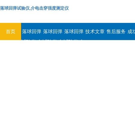
落球回弹试验仪,介电击穿强度测定仪
首页
落球回弹
落球回弹
落球回弹
技术文章
售后服务
成
试验仪,介
试验仪,介
试验仪,介
电击穿强
电击穿强
电击穿强
度测定仪
度测定仪
度测定仪