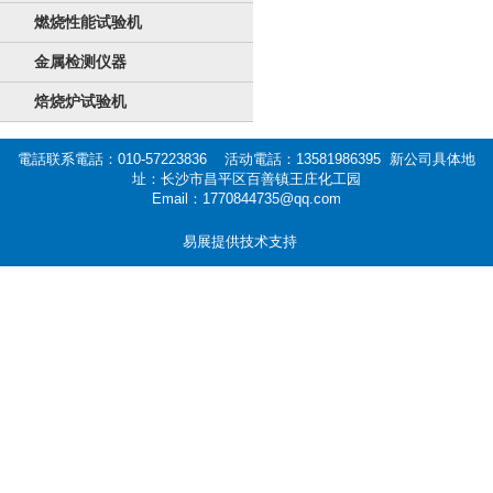
燃烧性能试验机
金属检测仪器
焙烧炉试验机
電話联系電話：010-57223836 活动電話：13581986395 新公司具体地
址：长沙市昌平区百善镇王庄化工园
Email：1770844735@qq.com
易展提供技术支持