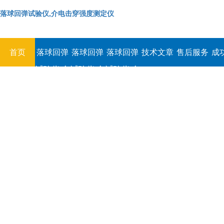
落球回弹试验仪,介电击穿强度测定仪
首页
落球回弹
落球回弹
落球回弹
技术文章
售后服务
成
试验仪,介
试验仪,介
试验仪,介
电击穿强
电击穿强
电击穿强
度测定仪
度测定仪
度测定仪