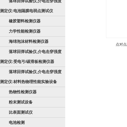
落球回弹试验仪,介电击穿强度
测定仪:电池隔膜电弱点测试仪
橡胶塑料检测仪器
力学性能检测仪器
海绵泡沫材料检测仪器
点对点
落球回弹试验仪,介电击穿强度
测定仪:受电弓/碳滑板检测仪器
落球回弹试验仪,介电击穿强度
测定仪:材料热物理性能实验设备
热物性检测仪器
粉末测试设备
比表面测试仪
电池检测