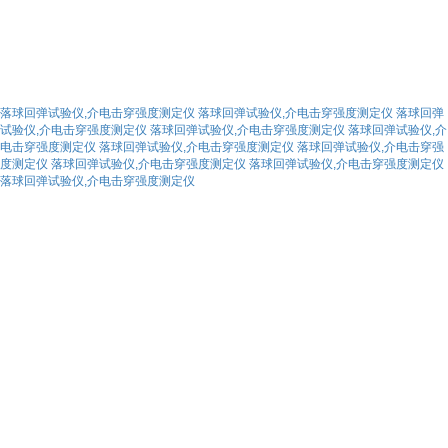
落球回弹试验仪,介电击穿强度测定仪
落球回弹试验仪,介电击穿强度测定仪
落球回弹
试验仪,介电击穿强度测定仪
落球回弹试验仪,介电击穿强度测定仪
落球回弹试验仪,介
电击穿强度测定仪
落球回弹试验仪,介电击穿强度测定仪
落球回弹试验仪,介电击穿强
度测定仪
落球回弹试验仪,介电击穿强度测定仪
落球回弹试验仪,介电击穿强度测定仪
落球回弹试验仪,介电击穿强度测定仪