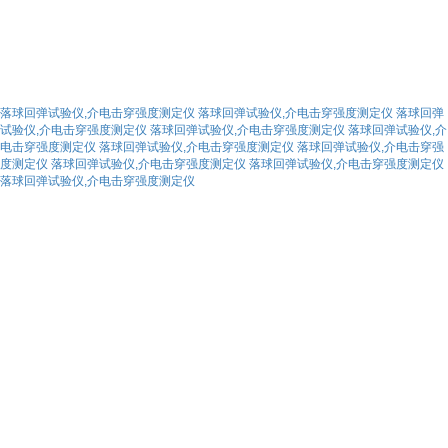
落球回弹试验仪,介电击穿强度测定仪
落球回弹试验仪,介电击穿强度测定仪
落球回弹
试验仪,介电击穿强度测定仪
落球回弹试验仪,介电击穿强度测定仪
落球回弹试验仪,介
电击穿强度测定仪
落球回弹试验仪,介电击穿强度测定仪
落球回弹试验仪,介电击穿强
度测定仪
落球回弹试验仪,介电击穿强度测定仪
落球回弹试验仪,介电击穿强度测定仪
落球回弹试验仪,介电击穿强度测定仪