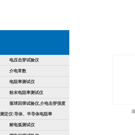
货品动态展示
电压击穿试验仪
介电常数
电阻率测试仪
粉末电阻率测试仪
落球回弹试验仪,介电击穿强度
测定仪:导体、半导体电阻率
耐电弧测试仪