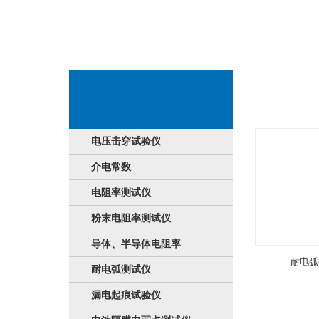
服务展出
电压击穿试验仪
介电常数
电阻率测试仪
粉末电阻率测试仪
导体、半导体电阻率
耐电弧
耐电弧测试仪
漏电起痕试验仪