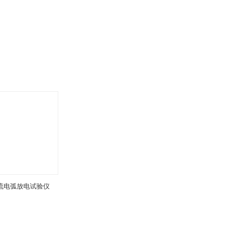
流电弧放电试验仪