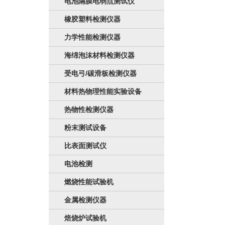
电池隔膜电弱点测试仪
橡胶塑料检测仪器
力学性能检测仪器
海绵泡沫材料检测仪器
受电弓/碳滑板检测仪器
材料热物理性能实验设备
热物性检测仪器
粉末测试设备
比表面测试仪
电池检测
燃烧性能试验机
金属检测仪器
焙烧炉试验机