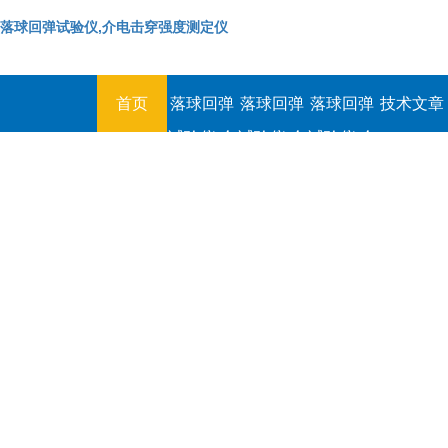
落球回弹试验仪,介电击穿强度测定仪
首页
落球回弹
落球回弹
落球回弹
技术文章
试验仪,介
试验仪,介
试验仪,介
电击穿强
电击穿强
电击穿强
度测定仪
度测定仪
度测定仪