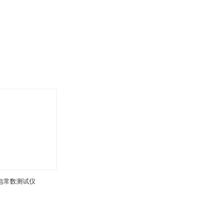
电常数测试仪