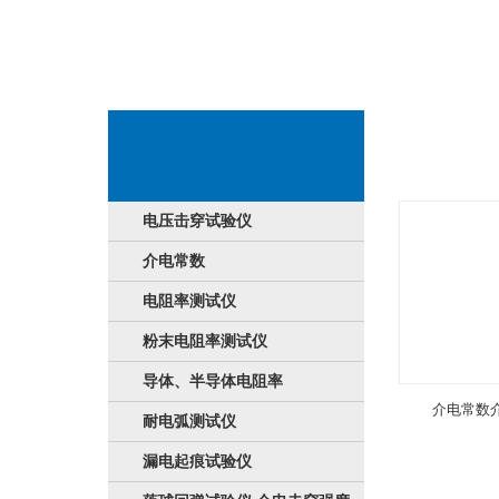
成品落球回弹试
电压击穿试验仪
介电常数
电阻率测试仪
粉末电阻率测试仪
导体、半导体电阻率
介电常数
耐电弧测试仪
漏电起痕试验仪