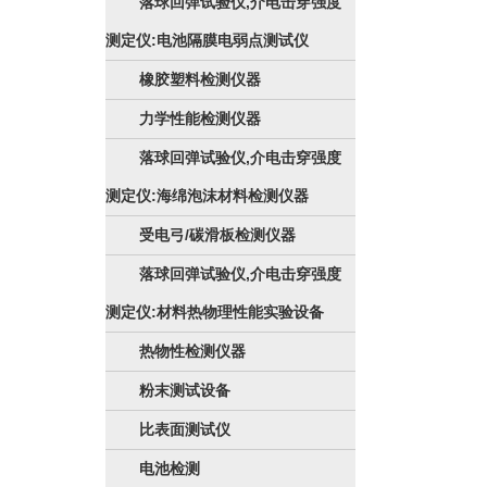
落球回弹试验仪,介电击穿强度
测定仪:电池隔膜电弱点测试仪
橡胶塑料检测仪器
力学性能检测仪器
落球回弹试验仪,介电击穿强度
测定仪:海绵泡沫材料检测仪器
受电弓/碳滑板检测仪器
落球回弹试验仪,介电击穿强度
测定仪:材料热物理性能实验设备
热物性检测仪器
粉末测试设备
比表面测试仪
电池检测