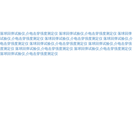
落球回弹试验仪,介电击穿强度测定仪
落球回弹试验仪,介电击穿强度测定仪
落球回弹
试验仪,介电击穿强度测定仪
落球回弹试验仪,介电击穿强度测定仪
落球回弹试验仪,介
电击穿强度测定仪
落球回弹试验仪,介电击穿强度测定仪
落球回弹试验仪,介电击穿强
度测定仪
落球回弹试验仪,介电击穿强度测定仪
落球回弹试验仪,介电击穿强度测定仪
落球回弹试验仪,介电击穿强度测定仪