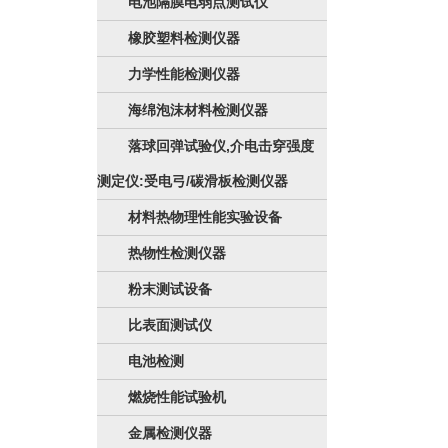
电池隔膜电弱点测试仪
橡胶塑料检测仪器
力学性能检测仪器
海绵泡沫材料检测仪器
落球回弹试验仪,介电击穿强度
测定仪:受电弓/碳滑板检测仪器
材料热物理性能实验设备
热物性检测仪器
粉末测试设备
比表面测试仪
电池检测
燃烧性能试验机
金属检测仪器