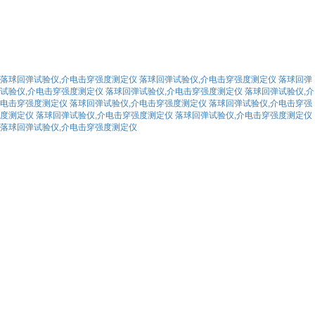
落球回弹试验仪,介电击穿强度测定仪
落球回弹试验仪,介电击穿强度测定仪
落球回弹
试验仪,介电击穿强度测定仪
落球回弹试验仪,介电击穿强度测定仪
落球回弹试验仪,介
电击穿强度测定仪
落球回弹试验仪,介电击穿强度测定仪
落球回弹试验仪,介电击穿强
度测定仪
落球回弹试验仪,介电击穿强度测定仪
落球回弹试验仪,介电击穿强度测定仪
落球回弹试验仪,介电击穿强度测定仪