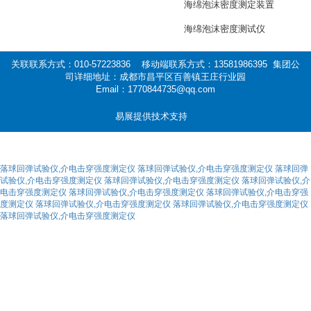
海绵泡沫密度测定装置
海绵泡沫密度测试仪
关联联系方式：010-57223836 移动端联系方式：13581986395 集团公
司详细地址：成都市昌平区百善镇王庄行业园
Email：1770844735@qq.com
易展提供技术支持
落球回弹试验仪,介电击穿强度测定仪
落球回弹试验仪,介电击穿强度测定仪
落球回弹
试验仪,介电击穿强度测定仪
落球回弹试验仪,介电击穿强度测定仪
落球回弹试验仪,介
电击穿强度测定仪
落球回弹试验仪,介电击穿强度测定仪
落球回弹试验仪,介电击穿强
度测定仪
落球回弹试验仪,介电击穿强度测定仪
落球回弹试验仪,介电击穿强度测定仪
落球回弹试验仪,介电击穿强度测定仪