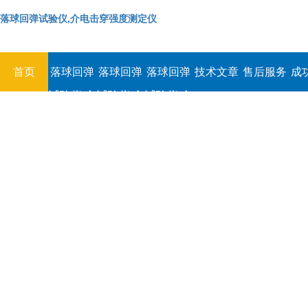
落球回弹试验仪,介电击穿强度测定仪
首页
落球回弹
落球回弹
落球回弹
技术文章
售后服务
成
试验仪,介
试验仪,介
试验仪,介
电击穿强
电击穿强
电击穿强
度测定仪
度测定仪
度测定仪