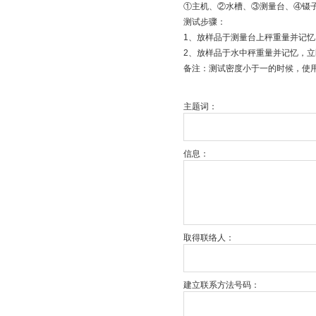
①主机、②水槽、③测量台、④镊子
测试步骤：
1、放样品于测量台上秤重量并记
2、放样品于水中秤重量并记忆，
备注：测试密度小于一的时候，使
主题词：
信息：
取得联络人：
建立联系方法号码：