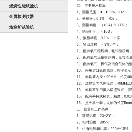
燃烧性能试验机
二、 主要技术指标
1、测量范围：0—100%、/O2；
金属检测仪器
2、分辨率：0.1% 、/O2；
3、测量精度：（±0.4）% / O2；
焙烧炉试验机
4、响应时间：＜10S；
5.、数显精度：0.1%±1个字；
6.、输出漂移：＜3% / 年；
7、 配有氧气稳压阀，氮气稳压阀
8、 配有氧气流量微调阀，氮气流
9、 配有氧气、氮气及混合气体的
10、 采用进口氧传感器，数字显示
11、 燃烧筒内径：90MM，长度48
12、 燃烧筒内气体流速：40MM±10
13、 燃烧室采用恒温横流装置，保
15、 配有手持式秒表，精度：0.01
16、 点火器一套，火焰的长度5mm
三、仪器的工作条件
1、环境温度：23±2℃；
2、相对湿度：≤85%；
3、供电电压和功率：220V±15%、