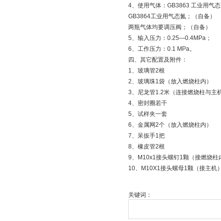
4、使用气体：GB3863 工业用气
GB3864工业用气态氮；（自备）
两瓶气体均要调压阀；（自备）
5、输入压力：0.25—0.4MPa；
6、工作压力：0.1 MPa。
四、其它配置及附件：
1、玻璃管2根
2、玻璃珠1袋（放入燃烧柱内）
3、尼龙管1.2米（连接燃烧柱与主
4、密封圈若干
5、试样夹一套
6、金属网2个（放入燃烧柱内）
7、呆扳手1把
8、橡皮管2根
9、M10x1接头螺钉1颗（接燃烧柱
10、M10X1接头螺母1颗（接主机
关键词：