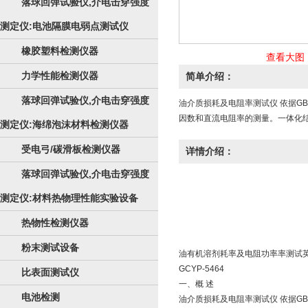
落球回弹试验仪,介电击穿强度
测定仪:电池隔膜电弱点测试仪
橡胶塑料检测仪器
查看大图
力学性能检测仪器
简单介绍：
落球回弹试验仪,介电击穿强度
油介质损耗及电阻率测试仪 依据GB
因数和直流电阻率的测量。一体化
测定仪:海绵泡沫材料检测仪器
受电弓/碳滑板检测仪器
详情介绍：
落球回弹试验仪,介电击穿强度
测定仪:材料热物理性能实验设备
热物性检测仪器
粉末测试设备
油有机溶剂耗率及电阻功率率测试
GCYP-5464
比表面测试仪
一、概 述
电池检测
油介质损耗及电阻率测试仪 依据GB