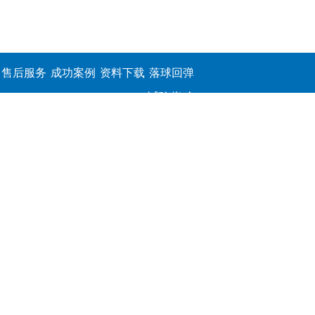
售后服务
成功案例
资料下载
落球回弹
试验仪,介
电击穿强
度测定仪