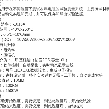
述：
适用于在不同温度下测试材料电阻的试验测量系统，主要测试材
程自动化实现和完成，并可以保存和导出试验数据。
数：
辨率：-1016A
围：-40°C-250°C
.5℃--10℃/min
C）：10V/50V/100V/250V/500V/1000V
：自动升降
热方式：电热丝
方式：压缩机
介质：二甲基硅油（粘度2CS,容量10L）
集：软件控制，自动采集，实时动态显示曲线
存：可导出EXEXL数据报表，生成电子报告
流程：参数设定后，整个实验过程无需人工干预，自动完成实验
极直径：10MM
：100KG
：1500W
绍：
试验开始温度，需要设定，到达此温度后，开始做试验
试验结束温度，需要设定，到此温度后，自动结束