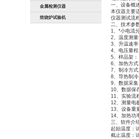
一、设备概
金属检测仪器
本仪器主要
焙烧炉试验机
仪器测试流
二、技术参
1、*小电流分
2、温度测量范
3、升温速率：0
4、电压量程（D
5、样品架
6、加
7、制冷
8、导热制冷
9、数据采
10、数据保
11、实验
12、测量电
13、设备重量
14、加热功率
三、软件介
起始温度：
截止温度：