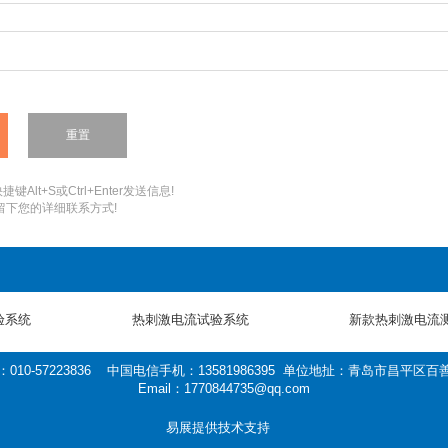
键Alt+S或Ctrl+Enter发送信息!
您留下您的详细联系方式!
验系统
热刺激电流试验系统
新款热刺激电流
010-57223836 中国电信手机：13581986395 单位地扯：青岛市昌平区
Email：1770844735@qq.com
易展提供技术支持