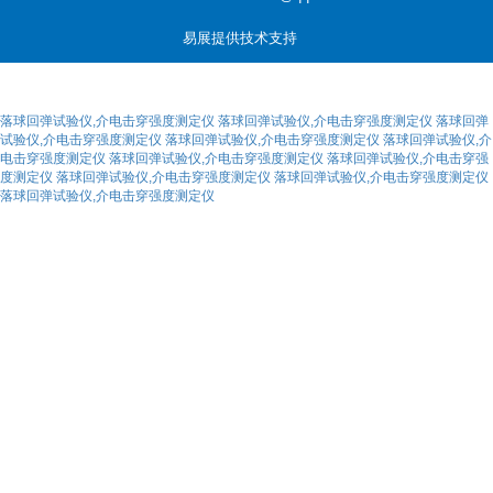
易展提供技术支持
落球回弹试验仪,介电击穿强度测定仪
落球回弹试验仪,介电击穿强度测定仪
落球回弹
试验仪,介电击穿强度测定仪
落球回弹试验仪,介电击穿强度测定仪
落球回弹试验仪,介
电击穿强度测定仪
落球回弹试验仪,介电击穿强度测定仪
落球回弹试验仪,介电击穿强
度测定仪
落球回弹试验仪,介电击穿强度测定仪
落球回弹试验仪,介电击穿强度测定仪
落球回弹试验仪,介电击穿强度测定仪