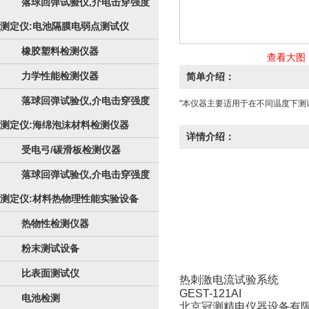
落球回弹试验仪,介电击穿强度
测定仪:电池隔膜电弱点测试仪
橡胶塑料检测仪器
查看大图
力学性能检测仪器
简单介绍：
落球回弹试验仪,介电击穿强度
"本仪器主要适用于在不同温度下测
测定仪:海绵泡沫材料检测仪器
详情介绍：
受电弓/碳滑板检测仪器
落球回弹试验仪,介电击穿强度
测定仪:材料热物理性能实验设备
热物性检测仪器
粉末测试设备
比表面测试仪
热刺激电流试验系统
GEST-121AI
电池检测
北京冠测精电仪器设备有