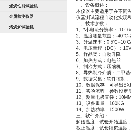
一、设备概述：
燃烧性能试验机
本仪器主要适用于在不同
金属检测仪器
仪器测试流程自动化实现
二、技术参数：
焙烧炉试验机
1、*小电流分辨率：-1016
2、温度测量范围：-40°C-2
3、升温速率：0.5℃--10℃/
4、电压量程（DC）：10V/50V
5、样品架：自动升降
6、加热方式：
7、制冷方式：压
8、导热制冷介质：二甲基硅
9、数据采集：软件控制
10、数据保存：可导出E
11、实验流程：参数设定
12、测量电极直径：10M
13、设备重量：100KG
14、加热功率：1500W
三、软件介绍：
起始温度：试验开始温度
截止温度：试验结束温度