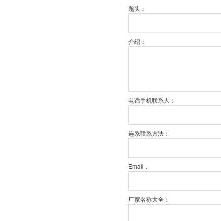
题头：
介绍：
电话手机联系人：
连系联系方法：
Email：
厂家名称大全：