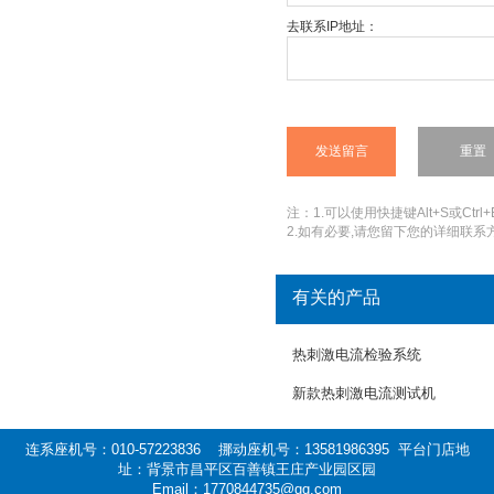
去联系IP地址：
注：1.可以使用快捷键Alt+S或Ctrl+
2.如有必要,请您留下您的详细联系方
有关的产品
热刺激电流检验系统
新款热刺激电流测试机
连系座机号：010-57223836 挪动座机号：13581986395 平台门店地
址：背景市昌平区百善镇王庄产业园区园
Email：1770844735@qq.com