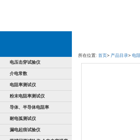
产品的情况
所在位置:
首页
>
产品目录
>
电
电压击穿试验仪
介电常数
电阻率测试仪
粉末电阻率测试仪
导体、半导体电阻率
耐电弧测试仪
漏电起痕试验仪