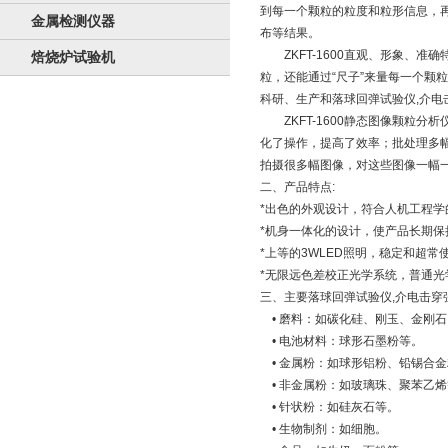
到每一个颗粒的粒度和粒形信息，
金属检测仪器
布等结果。
ZKFT-1600直观、形象、准
焙烧炉试验机
粒，还能通过“尺子”来量每一个颗
科研、生产和落球回弹试验仪,介
ZKFT-1600静态图像颗粒分
化了操作，提高了效率；批处理多
拍摄很多幅图像，对这些图像一幅
二、产品特点:
*出色的外观设计，符合人机工程学
*机身一体化的设计，使产品长期保
*上等的3WLED照明，稳定和超常
*无限远色差校正光学系统，普通
三、主要落球回弹试验仪,介电击
• 磨料：如碳化硅、刚玉、金刚
• 电池材料：球形石墨粉等。
• 金属粉：如球形铝粉、铅锡合
• 非金属粉：如玻璃珠、聚苯乙烯
• 针状粉：如硅灰石等。
• 生物制剂：如细胞。