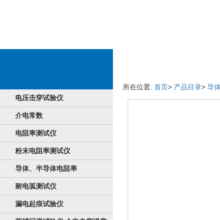
食品详情页
所在位置:
首页
>
产品目录
>
导
电压击穿试验仪
介电常数
电阻率测试仪
粉末电阻率测试仪
导体、半导体电阻率
耐电弧测试仪
漏电起痕试验仪