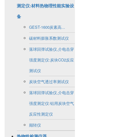
测定仪:材料热物理性能实验设
备
GEST-1600炭素高...
碳材料膨胀系数测试仪
落球回弹试验仪,介电击穿
强度测定仪:炭块CO2反应
测试仪
炭块空气透过率测试仪
落球回弹试验仪,介电击穿
强度测定仪:铝用炭块空气
反应性测定仪
颠转仪
热物性检测仪器