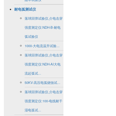
耐电弧测试仪
落球回弹试验仪,介电击穿
强度测定仪:NDH-B-耐电
弧试验仪
1000-大电流温升试验...
落球回弹试验仪,介电击穿
强度测定仪:NDH-AI大电
流起弧试...
50KV-高压电弧烧蚀试...
落球回弹试验仪,介电击穿
强度测定仪:100-电线耐干
湿电弧试...