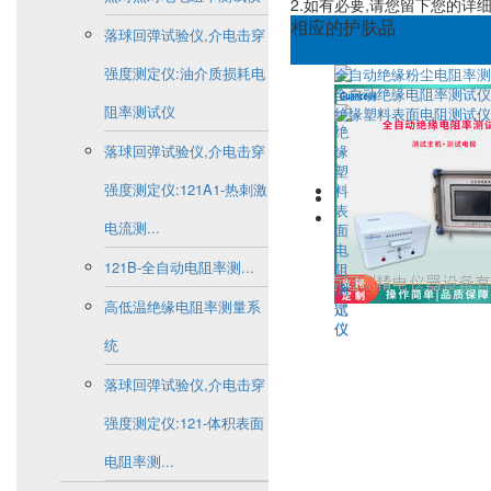
2.如有必要,请您留下您的详细
相应的护肤品
落球回弹试验仪,介电击穿
强度测定仪:油介质损耗电
全自动绝缘粉尘电阻率测
全自动绝缘电阻率测试仪
阻率测试仪
绝缘塑料表面电阻测试仪
落球回弹试验仪,介电击穿
强度测定仪:121A1-热刺激
电流测...
121B-全自动电阻率测...
高低温绝缘电阻率测量系
统
落球回弹试验仪,介电击穿
强度测定仪:121-体积表面
电阻率测...