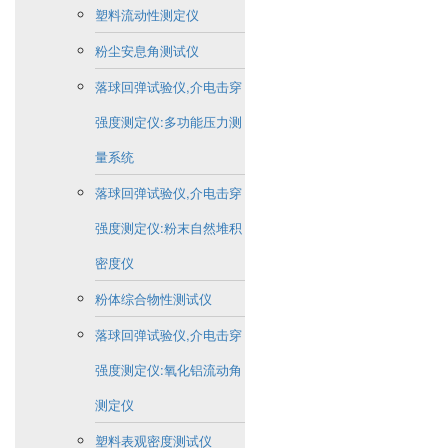
塑料流动性测定仪
粉尘安息角测试仪
落球回弹试验仪,介电击穿
强度测定仪:多功能压力测
量系统
落球回弹试验仪,介电击穿
强度测定仪:粉末自然堆积
密度仪
粉体综合物性测试仪
落球回弹试验仪,介电击穿
强度测定仪:氧化铝流动角
测定仪
塑料表观密度测试仪