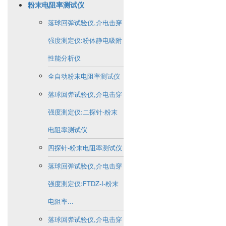
粉末电阻率测试仪
落球回弹试验仪,介电击穿
强度测定仪:粉体静电吸附
性能分析仪
全自动粉末电阻率测试仪
落球回弹试验仪,介电击穿
强度测定仪:二探针-粉末
电阻率测试仪
四探针-粉末电阻率测试仪
落球回弹试验仪,介电击穿
强度测定仪:FTDZ-I-粉末
电阻率...
落球回弹试验仪,介电击穿