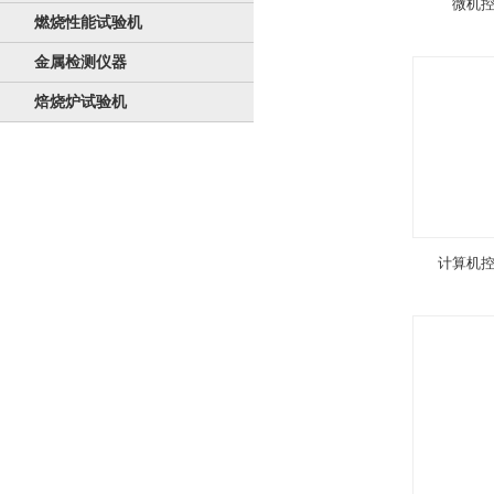
微机
燃烧性能试验机
金属检测仪器
焙烧炉试验机
计算机