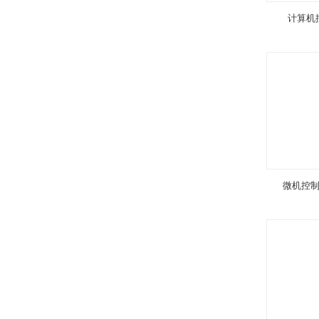
计算机
微机控