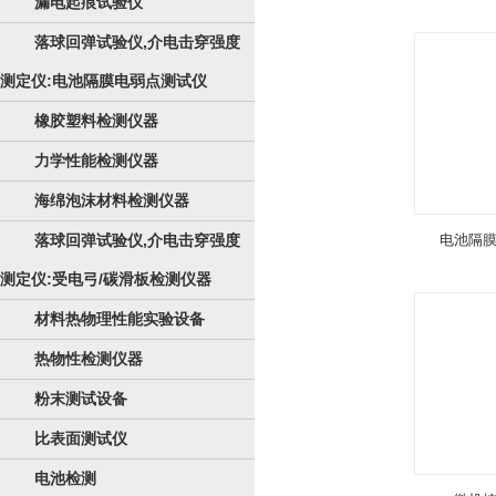
漏电起痕试验仪
落球回弹试验仪,介电击穿强度
测定仪:电池隔膜电弱点测试仪
橡胶塑料检测仪器
力学性能检测仪器
海绵泡沫材料检测仪器
落球回弹试验仪,介电击穿强度
电池隔
测定仪:受电弓/碳滑板检测仪器
材料热物理性能实验设备
热物性检测仪器
粉末测试设备
比表面测试仪
电池检测