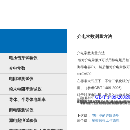
介电常数测量方法
介电常数测量方法
电压击穿试验仪
相对介电常数εr可以用静电场用
测得电容Cx。然后相对介电常数
介电常数
εr=Cx/C0
电阻率测试仪
在标准大气压下，不含二氧化碳的干燥
度。（参考GB/T 1409-2006)
粉末电阻率测试仪
对于时变电磁场，物质的介电常数
GB/T 1409-2006
足够标准的：
导体、半导体电阻率
物品说明：
重要用到在线检测直流电工业化电绝缘的材料的有机溶剂亏损角的正切值及电解电溶器量。重要就可以在线检测电解电溶器器、互红外感应器、变电器、隔热纸、电感器贴膜等各式技工油及各式固态
桥体本质上中有5kV/100pF标准规定电感
桥身体附电位差跟踪定位器及指另仪，外场
桥体通过了繁多化的介损精确测量各线路。
耐电弧测试仪
下这篇：
电阻率的详细说明
漏电起痕试验仪
两个篇：
摩擦磨损工作原理