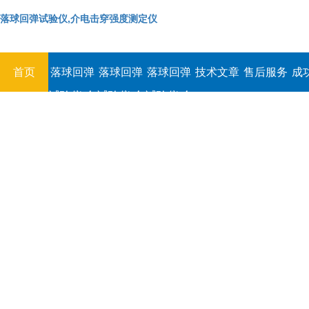
落球回弹试验仪,介电击穿强度测定仪
首页
落球回弹
落球回弹
落球回弹
技术文章
售后服务
成
试验仪,介
试验仪,介
试验仪,介
电击穿强
电击穿强
电击穿强
度测定仪
度测定仪
度测定仪