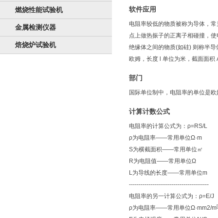
软件应用
燃烧性能试验机
电阻率较低的物质被称为导体，常
金属检测仪器
点上做热振子的正离子相碰撞，使
焙烧炉试验机
绝缘体之间的物质(如硅) 则称半导体
欧姆，长度 l 单位为米，截面面积 
部门
国际单位制中，电阻率的单位是欧姆·
计算计数公式
电阻率的计算公式为：ρ=RS/L
ρ为电阻率——常用单位Ω·m
S为横截面积——常用单位㎡
R为电阻值——常用单位Ω
L为导线的长度——常用单位m
-----------------------------------------
电阻率的另一计算公式为：ρ=E/J
ρ为电阻率——常用单位Ω·mm2/m