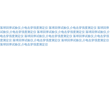
落球回弹试验仪,介电击穿强度测定仪
落球回弹试验仪,介电击穿强度测定仪
落球回弹
试验仪,介电击穿强度测定仪
落球回弹试验仪,介电击穿强度测定仪
落球回弹试验仪,介
电击穿强度测定仪
落球回弹试验仪,介电击穿强度测定仪
落球回弹试验仪,介电击穿强
度测定仪
落球回弹试验仪,介电击穿强度测定仪
落球回弹试验仪,介电击穿强度测定仪
落球回弹试验仪,介电击穿强度测定仪