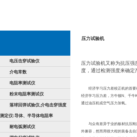
压力试验机
电压击穿试验仪
压力试验机又称为抗压强
度，通过检测强度来确定
介电常数
电阻率测试仪
经济学习压力差校正机的首要科技
粉末电阻率测试仪
经济学习压力差，方牛顿N、千牛K
通过油压机或空气压力加氧。
落球回弹试验仪,介电击穿强度
测定仪:导体、半导体电阻率
与众有差异于业的板材抗压刚度
耐电弧测试仪
外兼容，然而用很大程的装备去自