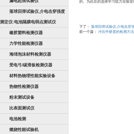
漏电起痕试验仪
的。为此在的选择学习阻力实验室
落球回弹试验仪,介电击穿强度
测定仪:电池隔膜电弱点测试仪
下了：
落球回弹试验仪,介电击穿
前一个篇：
冲压件硬度的检测方法
橡胶塑料检测仪器
力学性能检测仪器
海绵泡沫材料检测仪器
受电弓/碳滑板检测仪器
材料热物理性能实验设备
热物性检测仪器
粉末测试设备
比表面测试仪
电池检测
燃烧性能试验机