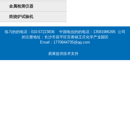
金属检测仪器
焙烧炉试验机
练习的的电话：010-57223836 中国电信的的电话：13581986395 公司
的注册地址：长沙市昌平区百善镇王庄化学产业园区
Email：1770844735@qq.com
易展提供技术支持