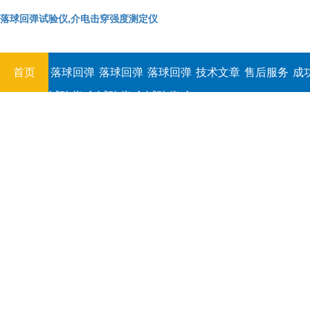
落球回弹试验仪,介电击穿强度测定仪
首页
落球回弹
落球回弹
落球回弹
技术文章
售后服务
成
试验仪,介
试验仪,介
试验仪,介
电击穿强
电击穿强
电击穿强
度测定仪
度测定仪
度测定仪