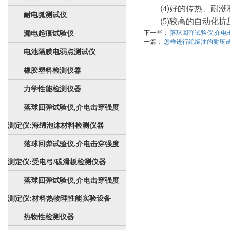
(
)好的传热、耐潮
4
耐电弧测试仪
(
)较高的自动化
5
漏电起痕试验仪
下一些：
落球回弹试验仪,介电
一篇：
怎样进行绝缘油的耐压
电池隔膜电弱点测试仪
橡胶塑料检测仪器
力学性能检测仪器
落球回弹试验仪,介电击穿强度
测定仪:海绵泡沫材料检测仪器
落球回弹试验仪,介电击穿强度
测定仪:受电弓/碳滑板检测仪器
落球回弹试验仪,介电击穿强度
测定仪:材料热物理性能实验设备
热物性检测仪器