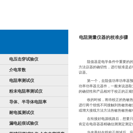
电阻测量仪器的校准步骤
电压击穿试验仪
阻值器是电学条件中重要的的
方法议器的确切性，进行较准是必
介电常数
议器。
电阻率测试仪
第一个，去阻值功率功率器
功率功率器元器件，一般来说选取
粉末电阻率测试仪
的确切性和产品相对于校正的正规
收的时候，将待校正的热敏
导体、半导体电阻率
进行两个绞线不同接触到热敏热敏
或增大接线方法方法热敏热敏热敏
耐电弧测试仪
在衔接好电源线路后，想要
漏电起痕试验仪
肯定在电容器器精确估测测定测定
当改善好在线校正领域后，