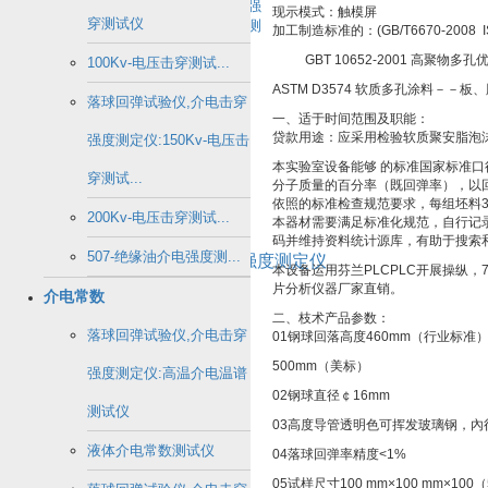
落球回弹试验仪,介电击穿强
现示模式：触模屏
穿测试仪
度测定仪:海绵泡沫材料检测
加工制造标准的：(GB/T6670-2008
仪器
GBT 10652-2001 高聚物多
100Kv-电压击穿测试...
受电弓/碳滑板检测仪器
材料热物理性能实验设备
ASTM D3574 软质多孔涂料－
落球回弹试验仪,介电击穿
热物性检测仪器
一、适于时间范围及职能：
粉末测试设备
贷款用途：应采用检验软质聚安脂泡
强度测定仪:150Kv-电压击
比表面测试仪
本实验室设备能够 的标准国家标准
电池检测
穿测试...
分子质量的百分率（既回弹率），以
燃烧性能试验机
依照的标准检查规范要求，每组坯料
金属检测仪器
200Kv-电压击穿测试...
本器材需要满足标准化规范，自行记
焙烧炉试验机
码并维持资料统计源库，有助于搜索
507-绝缘油介电强度测...
落球回弹试验仪,介电击穿强度测定仪
本设备运用芬兰PLCPLC开展操纵
片分析仪器厂家直销。
介电常数
2023
二、枝术产品参数：
2022
落球回弹试验仪,介电击穿
01钢球回落高度460mm（行业标准
综合
500mm（美标）
强度测定仪:高温介电温谱
技术文章
02钢球直径￠16mm
测试仪
03高度导管透明色可挥发玻璃钢，內径
综合
电池检测
液体介电常数测试仪
04落球回弹率精度<1%
热膨胀
05试样尺寸100 mm×100 mm×100