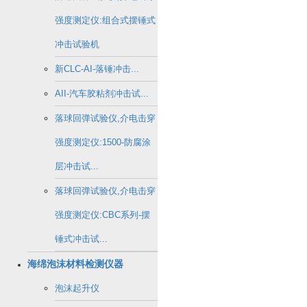
强度测定仪:组合式摆锤式
冲击试验机
新CLC-AI-落锤冲击...
AII-汽车胶粘剂冲击试...
落球回弹试验仪,介电击穿
强度测定仪:1500-防腐涂
层冲击试...
落球回弹试验仪,介电击穿
强度测定仪:CBC系列-摆
锤式冲击试...
海绵泡沫材料检测仪器
泡沫起升仪