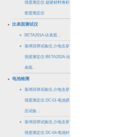
强度测定仪:超硬材料堆积
密度测定仪
比表面测试仪
BETA201A-比表面...
落球回弹试验仪,介电击穿
强度测定仪:BETA202A-比
表面...
电池检测
落球回弹试验仪,介电击穿
强度测定仪:DC-01-电池挤
压试验...
落球回弹试验仪,介电击穿
强度测定仪:DC-04-电池针