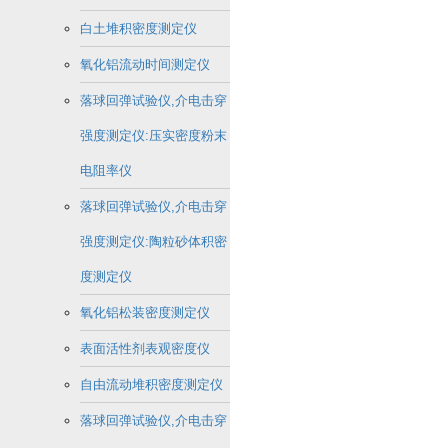
白土堆积密度测定仪
氧化铝流动时间测定仪
落球回弹试验仪,介电击穿
强度测定仪:压实密度粉末
电阻率仪
落球回弹试验仪,介电击穿
强度测定仪:陶粒砂体积密
度测定仪
氧化铝松装密度测定仪
表面活性剂表观密度仪
自由流动堆积密度测定仪
落球回弹试验仪,介电击穿