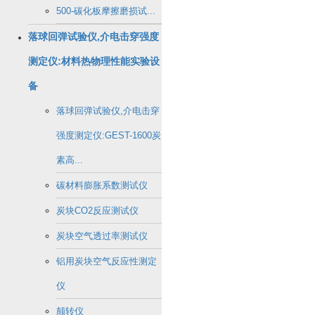
500-碳化板摩擦磨损试...
落球回弹试验仪,介电击穿强度
测定仪:材料热物理性能实验设
备
落球回弹试验仪,介电击穿
强度测定仪:GEST-1600炭
素高...
碳材料膨胀系数测试仪
炭块CO2反应测试仪
炭块空气透过率测试仪
铝用炭块空气反应性测定
仪
颠转仪