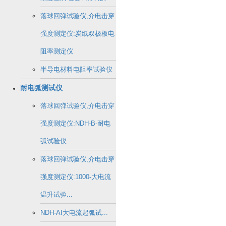
落球回弹试验仪,介电击穿
强度测定仪:炭纸双极板电
阻率测定仪
半导电材料电阻率试验仪
耐电弧测试仪
落球回弹试验仪,介电击穿
强度测定仪:NDH-B-耐电
弧试验仪
落球回弹试验仪,介电击穿
强度测定仪:1000-大电流
温升试验...
NDH-AI大电流起弧试...