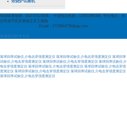
焙烧炉试验机
电销联系电销：010-57223836 中国电信电销：13581986395 平台地止：长
沙市昌平区百善镇王庄工業园
Email：1770844735@qq.com
易展提供技术支持
落球回弹试验仪,介电击穿强度测定仪
落球回弹试验仪,介电击穿强度测定仪
落球回弹
试验仪,介电击穿强度测定仪
落球回弹试验仪,介电击穿强度测定仪
落球回弹试验仪,介
电击穿强度测定仪
落球回弹试验仪,介电击穿强度测定仪
落球回弹试验仪,介电击穿强
度测定仪
落球回弹试验仪,介电击穿强度测定仪
落球回弹试验仪,介电击穿强度测定仪
落球回弹试验仪,介电击穿强度测定仪