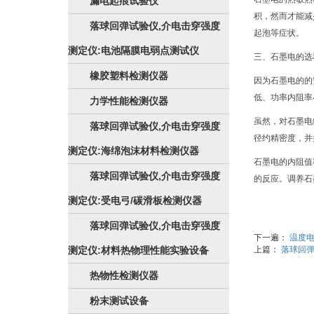
漏电起痕试验仪
积，然而才能减
落球回弹试验仪,介电击穿强度
起泡等症状。
测定仪:电池隔膜电弱点测试仪
三、石墨电的选
橡胶塑料检测仪器
因为石墨电的的
低、功率内阻率
力学性能检测仪器
虽然，对石墨电
落球回弹试验仪,介电击穿强度
径约精密度，并
测定仪:海绵泡沫材料检测仪器
石墨电的内阻值
落球回弹试验仪,介电击穿强度
的反应。调养石
测定仪:受电弓/碳滑板检测仪器
落球回弹试验仪,介电击穿强度
下一遍：
温度
测定仪:材料热物理性能实验设备
上篇：
落球回弹
热物性检测仪器
粉末测试设备