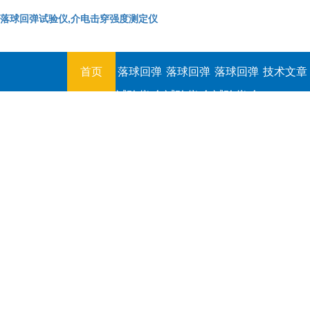
落球回弹试验仪,介电击穿强度测定仪
首页
落球回弹
落球回弹
落球回弹
技术文章
试验仪,介
试验仪,介
试验仪,介
电击穿强
电击穿强
电击穿强
度测定仪
度测定仪
度测定仪