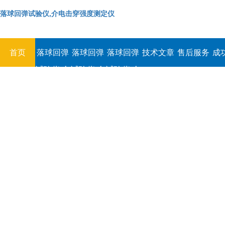
落球回弹试验仪,介电击穿强度测定仪
首页
落球回弹
落球回弹
落球回弹
技术文章
售后服务
成
试验仪,介
试验仪,介
试验仪,介
电击穿强
电击穿强
电击穿强
度测定仪
度测定仪
度测定仪