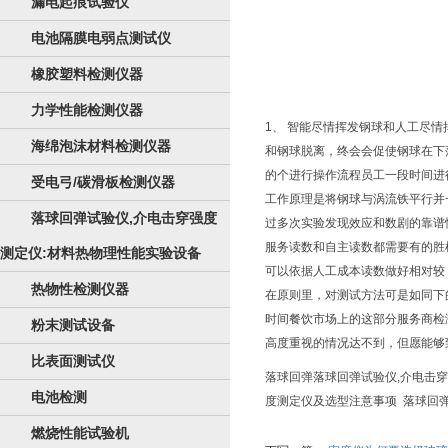
漏电起痕试验仪
电池隔膜电弱点测试仪
橡胶塑料检测仪器
力学性能检测仪器
1、 智能尽情挥发钢球和人工尽
海绵泡沫材料检测仪器
和钢球脱离，终会会促使钢球在下
的个进行操作流程员工一段时间进
受电弓/碳滑板检测仪器
工作原理是将钢球与涡流铁平行并
落球回弹试验仪,介电击穿强度
过多次实验发现效应和数剧的靠谱
服务读数和自主读数都需要有的胜
测定仪:材料热物理性能实验设备
可以依据人工成本读数做好相对较
热物性检测仪器
在原则里，对测试方法可是如同下
时间餐饮市场上的这部分服务商检
粉末测试设备
高度重视的情况达不到，但愿能够
比表面测试仪
落球回弹落球回弹试验仪,介电击
电池检测
度测定仪及选型注意事项 落球回
燃烧性能试验机