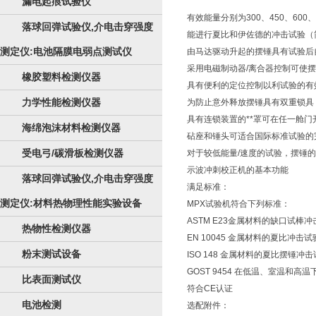
漏电起痕试验仪
有效能量分别为300、450、600、
落球回弹试验仪,介电击穿强度
能进行夏比和伊佐德的冲击试验（
测定仪:电池隔膜电弱点测试仪
由马达驱动升起的摆锤具有试验后
采用电磁制动器/离合器控制可使摆
橡胶塑料检测仪器
具有便利的定位控制以利试验的有
力学性能检测仪器
为防止意外释放摆锤具有双重锁具
具有连锁装置的**罩可在任一舱
海绵泡沫材料检测仪器
砧座和锤头可适合国际标准试验的
受电弓/碳滑板检测仪器
对于较低能量/速度的试验，摆锤
示波冲刺校正机的基本功能
落球回弹试验仪,介电击穿强度
满足标准：
测定仪:材料热物理性能实验设备
MPX试验机符合下列标准：
ASTM E23金属材料的缺口试棒
热物性检测仪器
EN 10045 金属材料的夏比冲击试
粉末测试设备
ISO 148 金属材料的夏比摆锤冲
GOST 9454 在低温、室温和
比表面测试仪
符合CE认证
电池检测
选配附件：