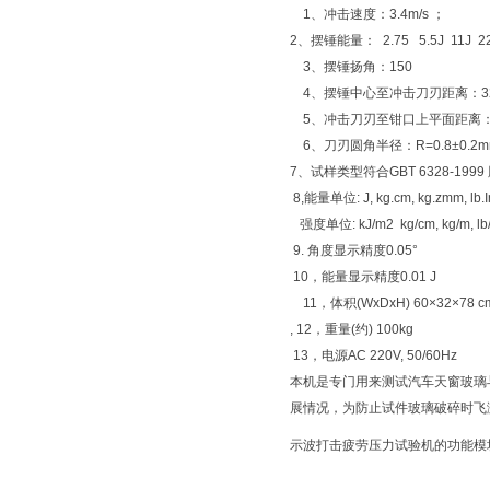
1、冲击速度：3.4m/s ；
2、摆锤能量： 2.75 5.5J 11J 2
3、摆锤扬角：150
4、摆锤中心至冲击刀刃距离：32
5、冲击刀刃至钳口上平面距离：
6、刀刃圆角半径：R=0.8±0.2m
7、试样类型符合GBT 6328-1
8,能量单位: J, kg.cm, kg.zmm, lb
强度单位: kJ/m2 kg/cm, kg/m, l
9. 角度显示精度0.05°
10，能量显示精度0.01 J
11，体积(WxDxH) 60×32×78 c
, 12，重量(约) 100kg
13，电源AC 220V, 50/60Hz
本机是专门用来测试汽车天窗玻璃
展情况，为防止试件玻璃破碎时飞
示波打击疲劳压力试验机的功能模