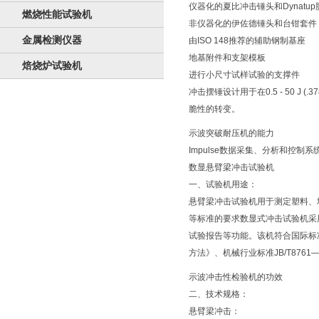
仪器化的夏比冲击锤头和Dynatu
燃烧性能试验机
非仪器化的伊佐德锤头和台钳套件
金属检测仪器
由ISO 148推荐的辅助钢制基座
地基附件和支架模板
焙烧炉试验机
进行小尺寸试样试验的支撑件
冲击摆锤设计用于在0.5 - 50 J
脆性的转变。
示波突破耐压机的能力
Impulse数据采集、分析和控
数显悬臂梁冲击试验机
一、试验机用途：
悬臂梁冲击试验机用于测定塑料、增强尼
等标准的要求数显式冲击试验机采
试验报告等功能。该机符合国际标准IS
方法》、机械行业标准JB/T8761
示波冲击性检验机的功效
二、技术规格：
悬臂梁冲击：