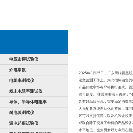
文章宝贝详情
电压击穿试验仪
介电常数
2025年3月25日，广东黑猫
电阻率测试仪
论文监测工作上。为此招标销售的
产品的效率怀有严格执行追求。圆
粉末电阻率测试仪
强可信度。 捷晨主要法人透露：
导体、半导体电阻率
皆有好品质呈现，需要满足消费者
人员配备系统自动化化整体，都可
耐电弧测试仪
艺可以支持保障，以及机装设校正、
漏电起痕试验仪
成联合除了突显了华科的产品设备
水平地位，也为男女双方今后在很